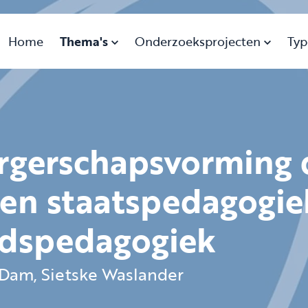
Home
Thema's
Onderzoeksprojecten
Typ
urgerschapsvorming 
sen staatspedagogie
idspedagogiek
n Dam, Sietske Waslander