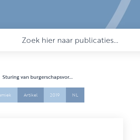
Sturing van burgerschapsvor...
amiek
Artikel
2019
NL