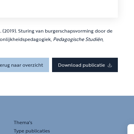
 S. (2019). Sturing van burgerschapsvorming door de
oonlijkheidspedagogiek,
Pedagogische Studiën
,
erug naar overzicht
Download publicatie
Thema's
Type publicaties