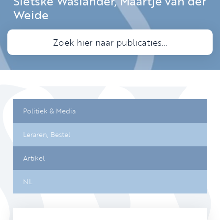
Sietske Waslander, Maartje van der
Weide
Politiek & Media
Leraren,
Bestel
Artikel
NL