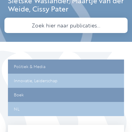
Sietske Waslander, Maartje van der
Weide, Cissy Pater
Politiek & Media
Innovatie,
Leiderschap
Boek
NL