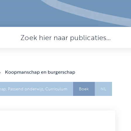
Koopmanschap en burgerschap
hap,
Passend onderwijs,
Curriculum
Boek
NL