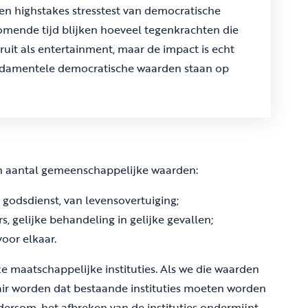
en highstakes stresstest van democratische
 komende tijd blijken hoeveel tegenkrachten die
eruit als entertainment, maar de impact is echt
undamentele democratische waarden staan op
en aantal gemeenschappelijke waarden:
n godsdienst, van levensovertuiging;
s, gelijke behandeling in gelijke gevallen;
voor elkaar.
 maatschappelijke instituties. Als we die waarden
air worden dat bestaande instituties moeten worden
dersom, het afbreken van de instituties ondermijnt