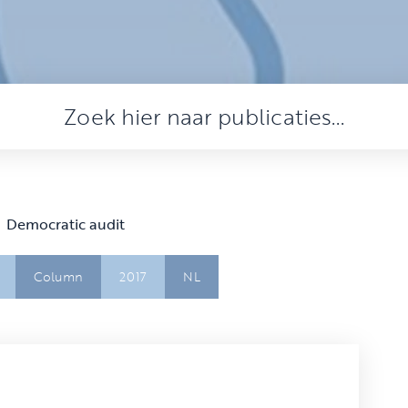
Democratic audit
Column
2017
NL