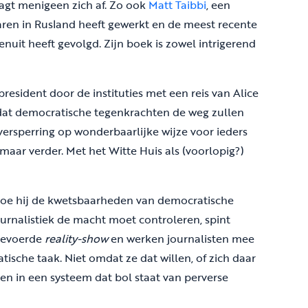
agt menigeen zich af. Zo ook
Matt Taibbi
, een
jaren in Rusland heeft gewerkt en de meest recente
uit heeft gevolgd. Zijn boek is zowel intrigerend
resident door de instituties met een reis van Alice
dat democratische tegenkrachten de weg zullen
versperring op wonderbaarlijke wijze voor ieders
lmaar verder. Met het Witte Huis als (voorlopig?)
s hoe hij de kwetsbaarheden van democratische
journalistiek de macht moet controleren, spint
pgevoerde
reality-show
en werken journalisten mee
sche taak. Niet omdat ze dat willen, of zich daar
en in een systeem dat bol staat van perverse