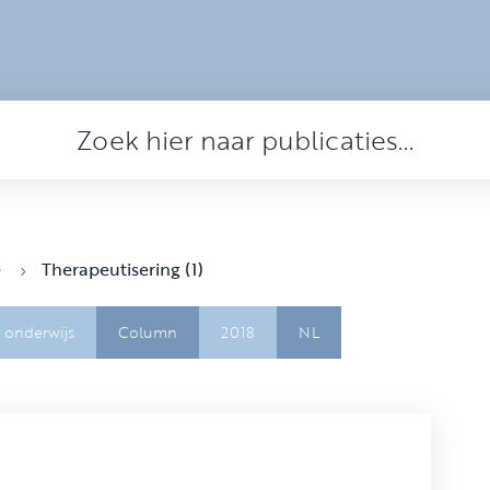
e
Therapeutisering (1)
 onderwijs
Column
2018
NL